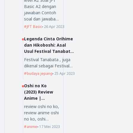
level A2 Soal JFT
Basic A2 dengan
jawaban Contoh
soal dan jawaba…
JFT Basic
26 Apr 2023
Legenda Cinta Orihime
dan Hikoboshi: Asal
Usul Festival Tanabata
yang Mengagumkan
Festival Tanabata , juga
dikenal sebagai Festival…
budaya jepang
25 Apr 2023
Oshi no Ko
(2023) Review
Anime |
Nihongoenak.ne
review oshi no ko,
t
review anime oshi
no ko, oshi…
anime
17 Mei 2023