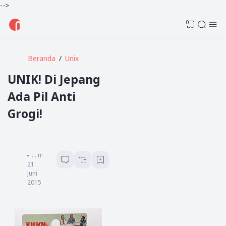
-->
0
Beranda
Unix
UNIK! Di Jepang
Ada Pil Anti
Grogi!
Admin
...
menit baca
21
Juni
2015