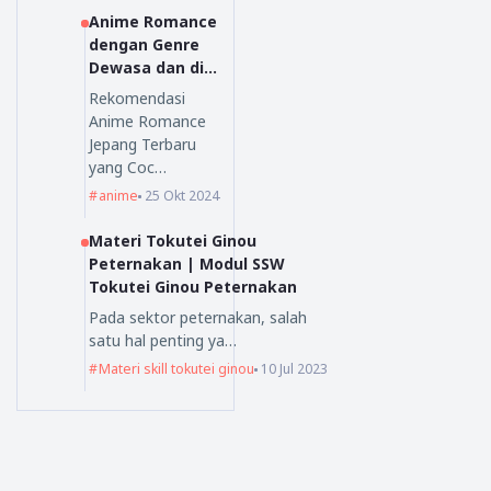
Anime Romance
dengan Genre
Dewasa dan di
Sukai Oleh
Rekomendasi
Orang Dewasa
Anime Romance
Jepang Terbaru
yang Coc…
anime
25 Okt 2024
Materi Tokutei Ginou
Peternakan | Modul SSW
Tokutei Ginou Peternakan
Pada sektor peternakan, salah
satu hal penting ya…
Materi skill tokutei ginou
10 Jul 2023