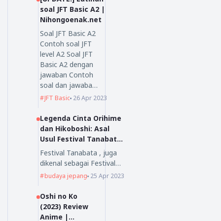
soal JFT Basic A2 |
Nihongoenak.net
Soal JFT Basic A2
Contoh soal JFT
level A2 Soal JFT
Basic A2 dengan
jawaban Contoh
soal dan jawaba…
JFT Basic
26 Apr 2023
Legenda Cinta Orihime
dan Hikoboshi: Asal
Usul Festival Tanabata
yang Mengagumkan
Festival Tanabata , juga
dikenal sebagai Festival…
budaya jepang
25 Apr 2023
Oshi no Ko
(2023) Review
Anime |