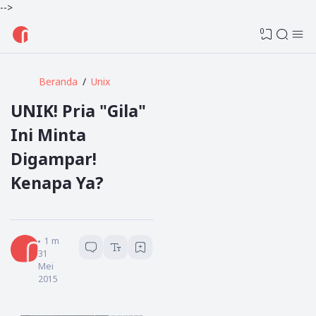
-->
0
Beranda
Unix
UNIK! Pria "Gila"
Ini Minta
Digampar!
Kenapa Ya?
Admin
1
menit baca
31
Mei
2015