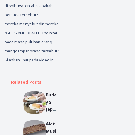
di shibuya. entah siapakah
pemuda tersebut?
mereka menyebut dirimereka
"GUTS AND DEATH". Ingin tau
bagaimana puluhan orang
menggampar orang tersebut?
Silahkan lihat pada video ini.
Related Posts
Buda
ya
Jepan
g yag
Alat
Mung
Musi
kin