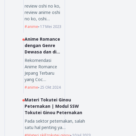
Nihongoenak.ne
review oshi no ko,
t
review anime oshi
no ko, oshi…
anime
17 Mei 2023
Anime Romance
dengan Genre
Dewasa dan di
Sukai Oleh
Rekomendasi
Orang Dewasa
Anime Romance
Jepang Terbaru
yang Coc…
anime
25 Okt 2024
Materi Tokutei Ginou
Peternakan | Modul SSW
Tokutei Ginou Peternakan
Pada sektor peternakan, salah
satu hal penting ya…
Materi skill tokutei ginou
10 Jul 2023