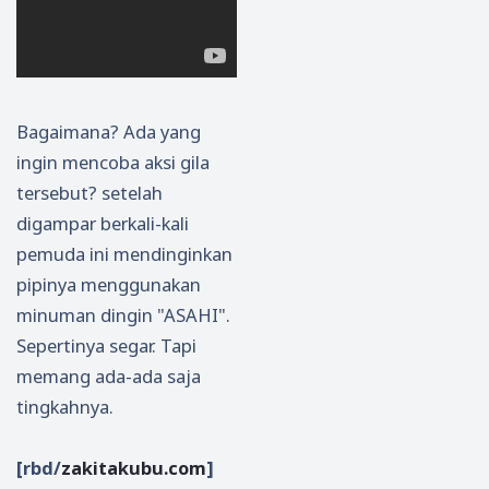
Jepan
g
Bagaimana? Ada yang
ingin mencoba aksi gila
tersebut? setelah
digampar berkali-kali
pemuda ini mendinginkan
pipinya menggunakan
minuman dingin "ASAHI".
Sepertinya segar. Tapi
memang ada-ada saja
tingkahnya.
[rbd/
zakitakubu.com
]