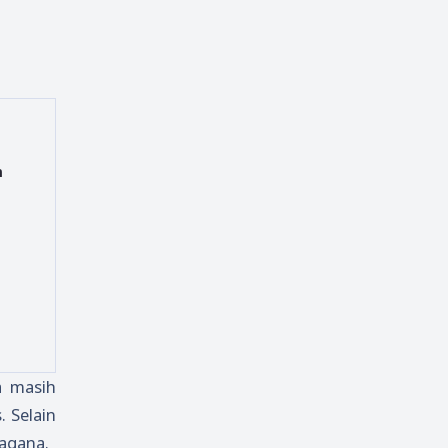
m
ya masih
 Selain
ragana.