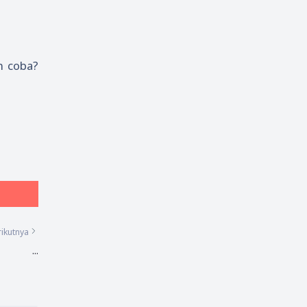
n coba?
ikutnya
...