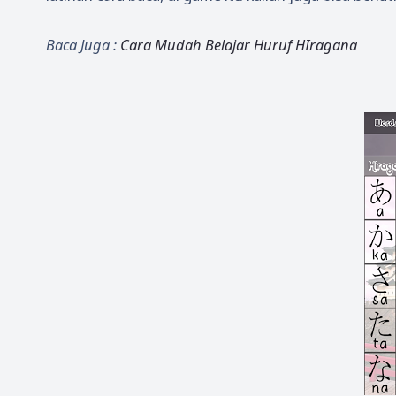
Baca Juga :
Cara Mudah Belajar Huruf HIragana