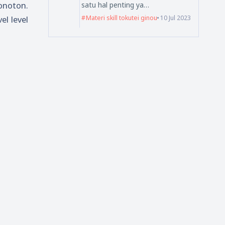
monoton.
satu hal penting ya…
Materi skill tokutei ginou
10 Jul 2023
l level