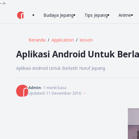
-->
Budaya Jepang
Tips Jepang
Anime
Beranda
Application
lesson
Aplikasi Android Untuk Berl
Aplikasi Android Untuk Berlatih Huruf Jepang
Admin
1
menit baca
Updated:
11 Desember 2016