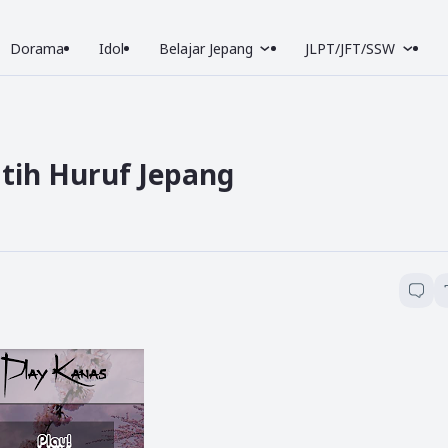
Dorama
Idol
Belajar Jepang
JLPT/JFT/SSW
atih Huruf Jepang