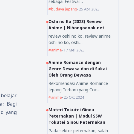
sebagai Festival…
budaya jepang
25 Apr 2023
Oshi no Ko (2023) Review
Anime | Nihongoenak.net
review oshi no ko, review anime
oshi no ko, oshi…
anime
17 Mei 2023
Anime Romance dengan
Genre Dewasa dan di Sukai
Oleh Orang Dewasa
Rekomendasi Anime Romance
Jepang Terbaru yang Coc…
elajar.
anime
25 Okt 2024
r. Bagi
Materi Tokutei Ginou
id yang
Peternakan | Modul SSW
Tokutei Ginou Peternakan
Pada sektor peternakan, salah