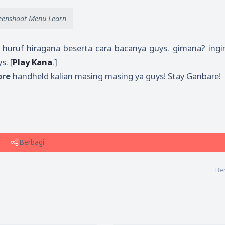
eenshoot Menu Learn
k huruf hiragana beserta cara bacanya guys. gimana? ingi
s. [
Play Kana
.]
ore
handheld kalian masing masing ya guys! Stay Ganbare!
Berbagi
Ber