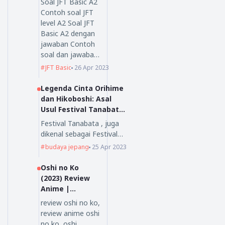
Soal JFT Basic A2
Contoh soal JFT
level A2 Soal JFT
Basic A2 dengan
jawaban Contoh
soal dan jawaba…
JFT Basic
26 Apr 2023
Legenda Cinta Orihime
dan Hikoboshi: Asal
Usul Festival Tanabata
yang Mengagumkan
Festival Tanabata , juga
dikenal sebagai Festival…
budaya jepang
25 Apr 2023
Oshi no Ko
(2023) Review
Anime |
Nihongoenak.ne
review oshi no ko,
t
review anime oshi
no ko, oshi…