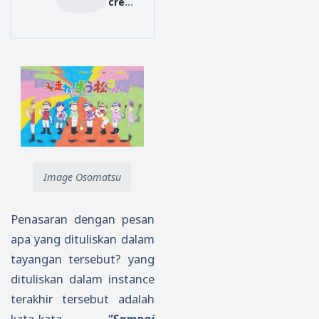
creed
e
bakal
hamp
dibua
ir
t
selev
versi
el
anim
Mako
e?
to
Shink
ai
untu
k
Image Osomatsu
tugas
akhir
Penasaran dengan pesan
nya!
apa yang dituliskan dalam
tayangan tersebut? yang
dituliskan dalam instance
terakhir tersebut adalah
kata-kata
"Sampai