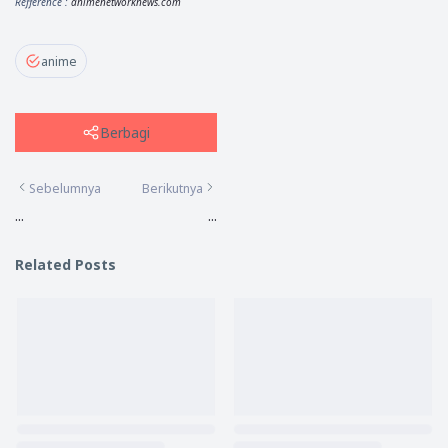
Refference :
animenetworknews.com
anime
Berbagi
Sebelumnya
Berikutnya
...
...
Related Posts