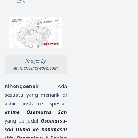
2016
Images By
Animenesnetwork.com
nihongoenak
- Ada
sesuatu yang menarik di
akhir instance spesial
anime Osomatsu San
yang berjudul
Osomatsu-
san Ouma de Kobanashi
(Mr. Osomatsu: A Equine