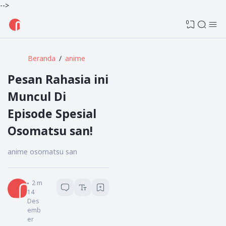
-->
0
Beranda
anime
Pesan Rahasia ini
Muncul Di
Episode Spesial
Osomatsu san!
anime osomatsu san
Admin
2
menit baca
14
Des
emb
er