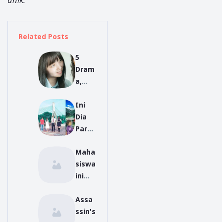
Related Posts
5
Dram
a,
Film,
Ini
dan
Dia
Anim
Para
e
Peme
Berte
Maha
ran
ma
siswa
Live-
Bullyi
ini
Actio
ng
mem
n
Assa
buat
Anoh
ssin's
anim
ana!