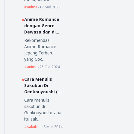
anime
17 Mei 2023
Anime Romance
dengan Genre
Dewasa dan di
Sukai Oleh
Rekomendasi
Orang Dewasa
Anime Romance
Jepang Terbaru
yang Coc…
anime
25 Okt 2024
Cara Menulis
Sakubun Di
Genkouyoushi (原
稿用紙）
Cara menulis
sakubun di
Genkouyoushi, apa
itu sak…
sakubun
8 Mar 2014