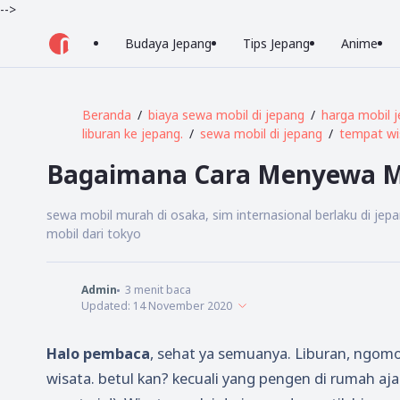
-->
Budaya Jepang
Tips Jepang
Anime
Beranda
biaya sewa mobil di jepang
harga mobil 
liburan ke jepang.
sewa mobil di jepang
tempat wi
Bagaimana Cara Menyewa Mo
sewa mobil murah di osaka, sim internasional berlaku di jep
mobil dari tokyo
Admin
3
menit baca
Updated:
14 November 2020
Halo pembaca
, sehat ya semuanya. Liburan, ngom
wisata. betul kan? kecuali yang pengen di rumah aja