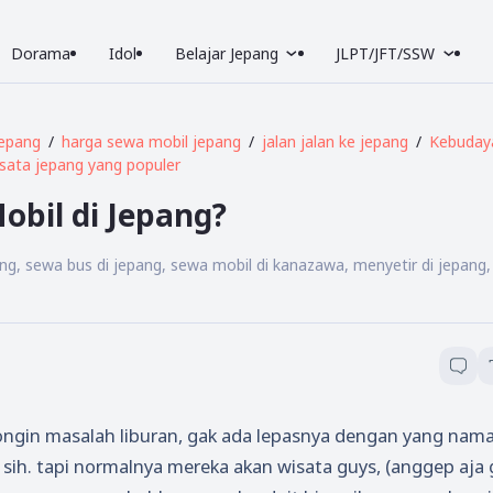
Dorama
Idol
Belajar Jepang
JLPT/JFT/SSW
jepang
harga sewa mobil jepang
jalan jalan ke jepang
Kebuday
sata jepang yang populer
bil di Jepang?
ang, sewa bus di jepang, sewa mobil di kanazawa, menyetir di jepang
ongin masalah liburan, gak ada lepasnya dengan yang nam
 sih. tapi normalnya mereka akan wisata guys, (anggep aja 