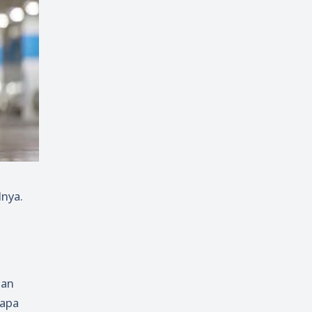
lnya.
aan
rapa