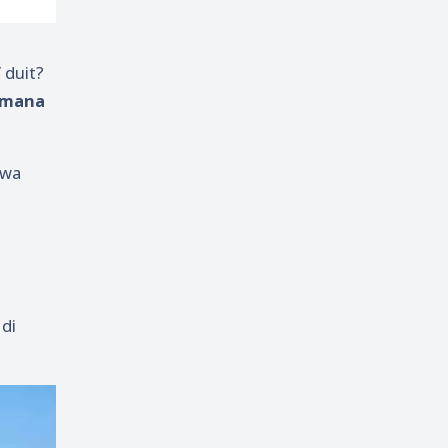
/ duit?
imana
ewa
di