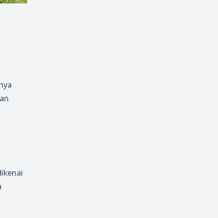
nnya
ian
ikenai
a