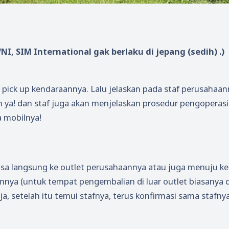
I, SIM International gak berlaku di jepang (sedih) .)
 pick up kendaraannya. Lalu jelaskan pada staf perusahaa
ya! dan staf juga akan menjelaskan prosedur pengoperas
a mobilnya!
isa langsung ke outlet perusahaannya atau juga menuju ke
nya (untuk tempat pengembalian di luar outlet biasanya d
a, setelah itu temui stafnya, terus konfirmasi sama stafny