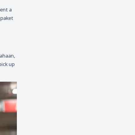
ent a
 paket
sahaan,
pick up