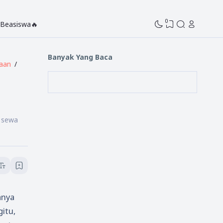
0
Beasiswa🔥
Banyak Yang Baca
aan
, sewa
anya
gitu,