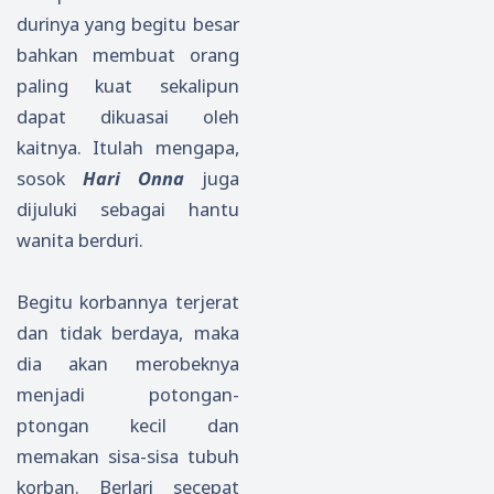
rasi,
durinya yang begitu besar
dan
bahkan membuat orang
Makn
paling kuat sekalipun
a
dapat dikuasai oleh
Tana
bata
kaitnya. Itulah mengapa,
sosok
Hari Onna
juga
dijuluki sebagai hantu
wanita berduri.
Begitu korbannya terjerat
dan tidak berdaya, maka
dia akan merobeknya
menjadi potongan-
ptongan kecil dan
memakan sisa-sisa tubuh
korban. Berlari secepat