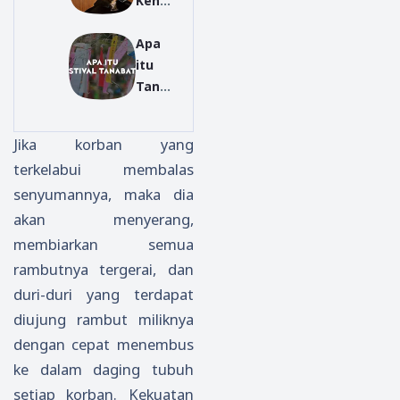
Kend
Hikob
Akse
o,
oshi:
s
Apa
Peng
Asal
Inter
itu
ertia
Usul
net
Tana
n
Festi
Di
bata?
Kend
val
Luar
Mera
o,
Tana
Nege
Jika korban yang
yaka
Sejar
bata
ri
terkelabui membalas
n
ah
yang
senyumannya, maka dia
Tradi
Kend
Meng
si
o dan
agum
akan menyerang,
Tana
Makn
kan
membiarkan semua
bata
a Dari
rambutnya tergerai, dan
di
Kend
duri-duri yang terdapat
Jepan
o
diujung rambut miliknya
g:
dengan cepat menembus
Asal
Usul,
ke dalam daging tubuh
Deko
setiap korban. Kekuatan