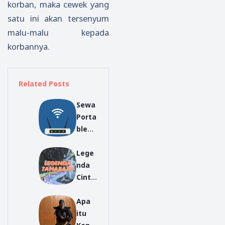
korban, maka cewek yang
satu ini akan tersenyum
malu-malu kepada
korbannya.
Related Posts
Sewa
Porta
ble
WiFi
Lege
Jepan
nda
g di
Cinta
Jakar
Orihi
ta,
Apa
me
Beba
itu
dan
s