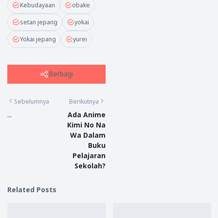
Kebudayaan
obake
setan jepang
yokai
Yokai jepang
yurei
Berbagi
Sebelumnya
Berikutnya
...
Ada Anime
Kimi No Na
Wa Dalam
Buku
Pelajaran
Sekolah?
Related Posts