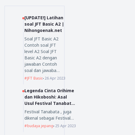
[UPDATE!] Latihan
soal JFT Basic A2 |
Nihongoenak.net
Soal JFT Basic A2
Contoh soal JFT
level A2 Soal JFT
Basic A2 dengan
jawaban Contoh
soal dan jawaba…
JFT Basic
26 Apr 2023
Legenda Cinta Orihime
dan Hikoboshi: Asal
Usul Festival Tanabata
yang Mengagumkan
Festival Tanabata , juga
dikenal sebagai Festival…
budaya jepang
25 Apr 2023