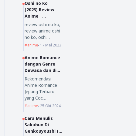
Oshi no Ko
(2023) Review
Anime |
Nihongoenak.ne
review oshi no ko,
t
review anime oshi
no ko, oshi…
anime
17 Mei 2023
Anime Romance
dengan Genre
Dewasa dan di
Sukai Oleh
Rekomendasi
Orang Dewasa
Anime Romance
Jepang Terbaru
yang Coc…
anime
25 Okt 2024
Cara Menulis
Sakubun Di
Genkouyoushi (原