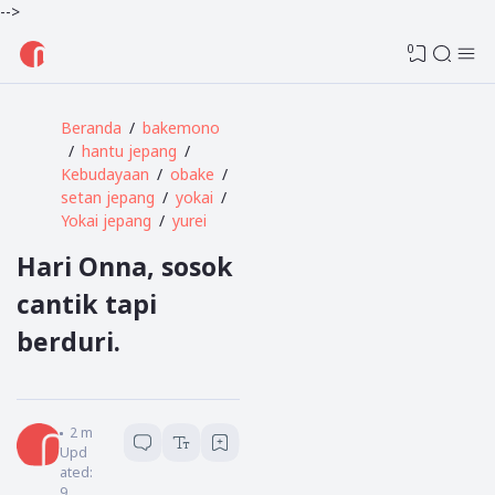
-->
0
Beranda
bakemono
hantu jepang
Kebudayaan
obake
setan jepang
yokai
Yokai jepang
yurei
Hari Onna, sosok
cantik tapi
berduri.
Admin
2
menit baca
Upd
ated:
9