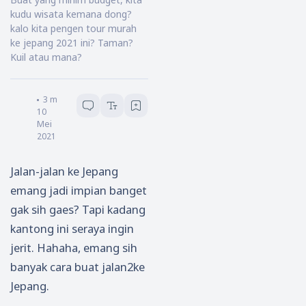
kudu wisata kemana dong?
kalo kita pengen tour murah
ke jepang 2021 ini? Taman?
Kuil atau mana?
ARIMA
3
menit baca
10
Mei
2021
Jalan-jalan ke Jepang
emang jadi impian banget
gak sih gaes? Tapi kadang
kantong ini seraya ingin
jerit. Hahaha, emang sih
banyak cara buat jalan2ke
Jepang.