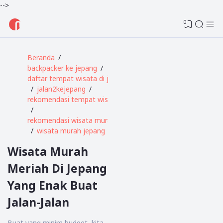
-->
0
Beranda
backpacker ke jepang
daftar tempat wisata di jepang
jalan2kejepang
rekomendasi tempat wisata di jepang
rekomendasi wisata murah di jepang
wisata murah jepang
Wisata Murah
Meriah Di Jepang
Yang Enak Buat
Jalan-Jalan
Buat yang minim budget, kita