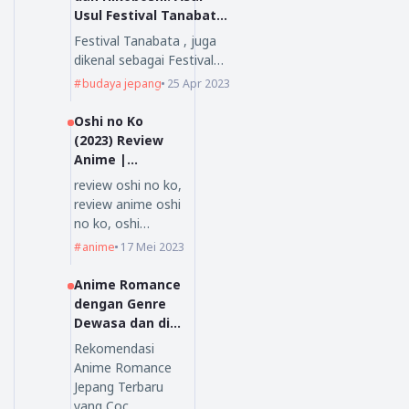
Usul Festival Tanabata
yang Mengagumkan
Festival Tanabata , juga
dikenal sebagai Festival…
budaya jepang
25 Apr 2023
Oshi no Ko
(2023) Review
Anime |
Nihongoenak.ne
review oshi no ko,
t
review anime oshi
no ko, oshi…
anime
17 Mei 2023
Anime Romance
dengan Genre
Dewasa dan di
Sukai Oleh
Rekomendasi
Orang Dewasa
Anime Romance
Jepang Terbaru
yang Coc…