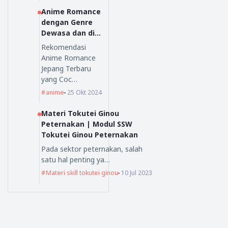
Anime Romance
dengan Genre
Dewasa dan di
Sukai Oleh
Rekomendasi
Orang Dewasa
Anime Romance
Jepang Terbaru
yang Coc…
anime
25 Okt 2024
Materi Tokutei Ginou
Peternakan | Modul SSW
Tokutei Ginou Peternakan
Pada sektor peternakan, salah
satu hal penting ya…
Materi skill tokutei ginou
10 Jul 2023