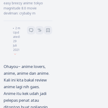
easy breezy anime tokyo
magnitude 8.0 movie
devilman: crybaby m
ARIMA
2
menit baca
Upd
ated:
29
Juli
2021
Ohayou~ anime lovers,
anime, anime dan anime.
Kali ini kita bakal review
anime lagi nih gaes.
Anime itu kek udah jadi
pelepas penat atau
ditonton buat ngilangin