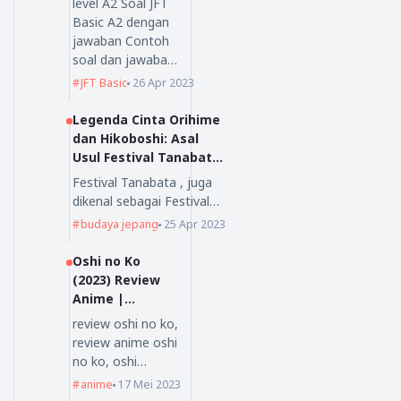
level A2 Soal JFT
Basic A2 dengan
jawaban Contoh
soal dan jawaba…
JFT Basic
26 Apr 2023
Legenda Cinta Orihime
dan Hikoboshi: Asal
Usul Festival Tanabata
yang Mengagumkan
Festival Tanabata , juga
dikenal sebagai Festival…
budaya jepang
25 Apr 2023
Oshi no Ko
(2023) Review
Anime |
Nihongoenak.ne
review oshi no ko,
t
review anime oshi
no ko, oshi…
anime
17 Mei 2023