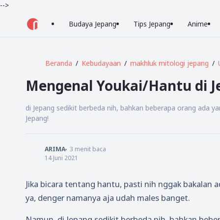
-->
Budaya Jepang
Tips Jepang
Anime
Beranda
Kebudayaan
makhluk mitologi jepang
Mengenal Youkai/Hantu di J
di Jepang sedikit berbeda nih, bahkan beberapa orang ada ya
Jepang!
ARIMA
3
menit baca
14 Juni 2021
Jika bicara tentang hantu, pasti nih nggak bakala
ya, denger namanya aja udah males banget.
Namun, di Jepang sedikit berbeda nih, bahkan bebe