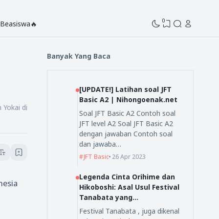
0
Beasiswa🔥
Banyak Yang Baca
[UPDATE!] Latihan soal JFT
Basic A2 | Nihongoenak.net
 Yokai di
Soal JFT Basic A2 Contoh soal
JFT level A2 Soal JFT Basic A2
dengan jawaban Contoh soal
dan jawaba…
JFT Basic
26 Apr 2023
Legenda Cinta Orihime dan
nesia
Hikoboshi: Asal Usul Festival
Tanabata yang
Mengagumkan
Festival Tanabata , juga dikenal