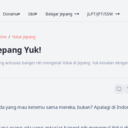
Dorama
Idol
Belajar Jepang
JLPT/JFT/SSW
Unix
Yokai jepang
epang Yuk!
ng antusias banget nih mengenal Yokai di Jepang. Yuk kenalan dengan
n ada yang mau ketemu sama mereka, bukan? Apalagi di Indo
rapa orang ada yang antusias banget nih mengenal Yokai di