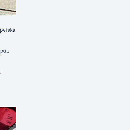
petaka
aput,
k