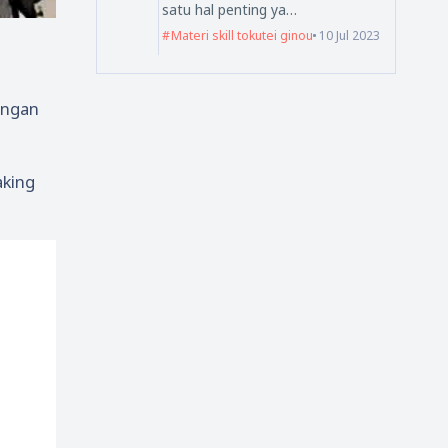
satu hal penting ya…
Materi skill tokutei ginou
10 Jul 2023
engan
aking