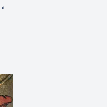
kai
r