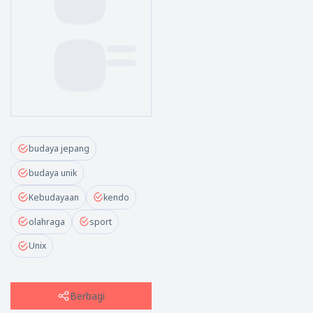
budaya jepang
budaya unik
Kebudayaan
kendo
olahraga
sport
Unix
Berbagi