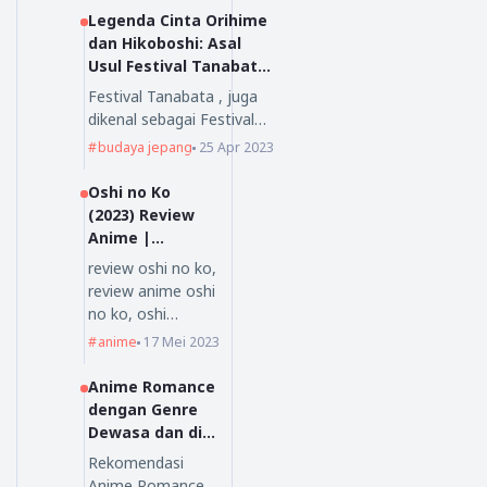
Legenda Cinta Orihime
dan Hikoboshi: Asal
Usul Festival Tanabata
yang Mengagumkan
Festival Tanabata , juga
dikenal sebagai Festival…
budaya jepang
25 Apr 2023
Oshi no Ko
(2023) Review
Anime |
Nihongoenak.ne
review oshi no ko,
t
review anime oshi
no ko, oshi…
anime
17 Mei 2023
Anime Romance
dengan Genre
Dewasa dan di
Sukai Oleh
Rekomendasi
Orang Dewasa
Anime Romance