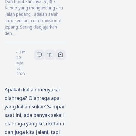
Dari huruf kanjinya, 剣道 /
Kendo yang mengandung arti
'jalan pedang', adalah salah
satu seni bela diri tradisional
Jepang. Sering disejajarkan
den....
ARIMA
2
menit baca
20
Mar
et
2023
Apakah kalian menyukai
olahraga? Olahraga apa
yang kalian sukai? Sampai
saat ini, ada banyak sekali
olahraga yang kita ketahui
dan juga kita jalani, tapi