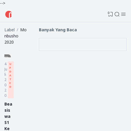
-->
0
Label
Mo
Banyak Yang Baca
nbusho
2020
4
U
P
Ju
D
li
A
2
T
E
0
D
2
0
Bea
sis
wa
S1
Ke