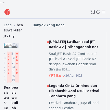
-->
0
Label
bea
Banyak Yang Baca
siswa kuliah
jepang
[UPDATE!] Latihan soal JFT
Basic A2 | Nihongoenak.net
Soal JFT Basic A2 Contoh soal
4
5
U
U
P
P
Ju
Fe
JFT level A2 Soal JFT Basic A2
D
D
li
br
dengan jawaban Contoh soal
A
A
2
ua
T
T
dan jawaba…
E
E
0
ri
D
D
JFT Basic
26 Apr 2023
2
20
0
19
Legenda Cinta Orihime dan
Bea
bea
Hikoboshi: Asal Usul Festival
sis
sis
Tanabata yang
wa
wa
Mengagumkan
Festival Tanabata , juga dikenal
S1
kuli
sebagai Festival…
Ke
ah