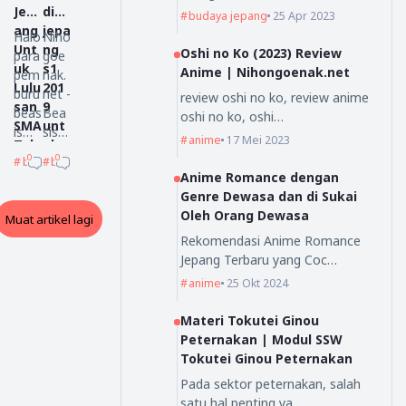
Jep
di
budaya jepang
25 Apr 2023
ang
jepa
Halo
Niho
Unt
ng
Oshi no Ko (2023) Review
para
goe
uk
s1
Anime | Nihongoenak.net
pem
nak.
Lulu
201
buru
net -
review oshi no ko, review anime
san
9
beas
Bea
oshi no ko, oshi…
SMA
unt
iswa
sisw
anime
17 Mei 2023
Tah
uk
ke
a
0
0
beasiswa ke jepang
beasiswa ke jepang
un
lulu
Jepa
atau
Anime Romance dengan
202
san
ng.
kita
Genre Dewasa dan di Sukai
0
sma
Sud
kena
Oleh Orang Dewasa
Muat artikel lagi
Mon
,Mit
ah
l
buk
sui-
Rekomendasi Anime Romance
siap
den
aga
Bus
Jepang Terbaru yang Coc…
men
gan
kus
san
anime
25 Okt 2024
erim
scho
ho
Sch
a
larsh
olar
Materi Tokutei Ginou
infor
ip.
ship
Peternakan | Modul SSW
masi
Men
Tokutei Ginou Peternakan
men
jadi
gge
rebu
Pada sektor peternakan, salah
mbir
tan
satu hal penting ya…